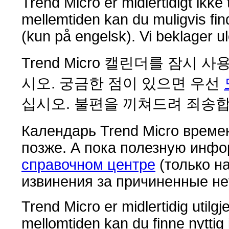
Trend Micro er midlertidigt ikke
mellemtiden kan du muligvis fi
(kun på engelsk). Vi beklager ul
Trend Micro 캘린더를 잠시
시오. 궁금한 점이 있으면 우선
십시오. 불편을 끼쳐드려 죄송합
Календарь Trend Micro време
позже. А пока полезную инф
справочном центре
(только н
извинения за причиненные не
Trend Micro er midlertidig utilgj
mellomtiden kan du finne nyttig