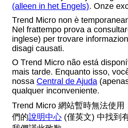
(alleen in het Engels)
. Onze ex
Trend Micro non è temporaneame
Nel frattempo prova a consultar
inglese) per trovare informazioni
disagi causati.
O Trend Micro não está dispon
mais tarde. Enquanto isso, voc
nossa
Central de Ajuda
(apenas
qualquer inconveniente.
Trend Micro 網站暫時
們的
說明中心
(僅英文) 中找