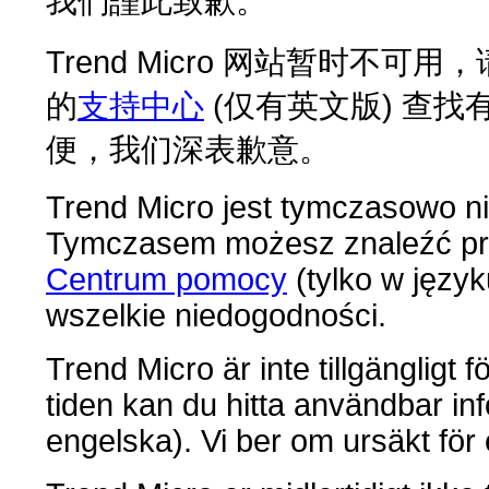
我們謹此致歉。
Trend Micro 网站暂时
的
支持中心
(仅有英文版) 查
便，我们深表歉意。
Trend Micro jest tymczasowo ni
Tymczasem możesz znaleźć pr
Centrum pomocy
(tylko w języ
wszelkie niedogodności.
Trend Micro är inte tillgängligt f
tiden kan du hitta användbar inf
engelska). Vi ber om ursäkt för 