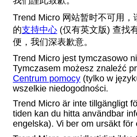
我們謹此致歉。
Trend Micro 网站暂时
的
支持中心
(仅有英文版) 查
便，我们深表歉意。
Trend Micro jest tymczasowo ni
Tymczasem możesz znaleźć pr
Centrum pomocy
(tylko w języ
wszelkie niedogodności.
Trend Micro är inte tillgängligt f
tiden kan du hitta användbar inf
engelska). Vi ber om ursäkt för 