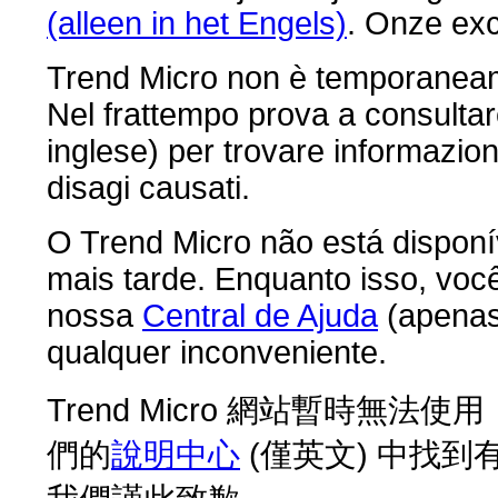
(alleen in het Engels)
. Onze ex
Trend Micro non è temporaneame
Nel frattempo prova a consultar
inglese) per trovare informazioni
disagi causati.
O Trend Micro não está dispon
mais tarde. Enquanto isso, voc
nossa
Central de Ajuda
(apenas
qualquer inconveniente.
Trend Micro 網站暫時
們的
說明中心
(僅英文) 中找