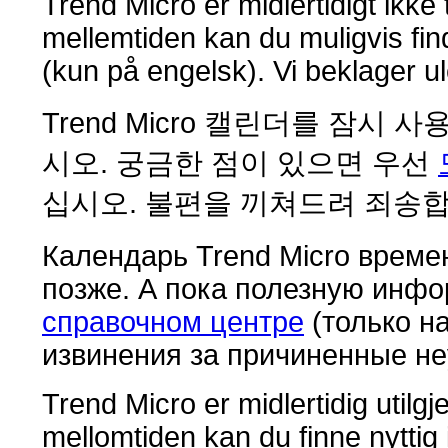
Trend Micro er midlertidigt ikke
mellemtiden kan du muligvis fi
(kun på engelsk). Vi beklager ul
Trend Micro 캘린더를 잠시
시오. 궁금한 점이 있으면 우선
십시오. 불편을 끼쳐드려 죄송합
Календарь Trend Micro време
позже. А пока полезную инф
справочном центре
(только н
извинения за причиненные не
Trend Micro er midlertidig utilgj
mellomtiden kan du finne nyttig